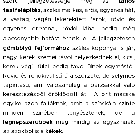
szőrű jellegzetessége még az
izmos
testfelépítés
, széles mellkas, erős, egyenes hát,
a vastag, végén lekerekített farok, rövid és
egyenes orrvonal,
rövid láb
ai pedig még
ér
ek
alacsonyabb hatást
n
el. A jellegzetesen
gömbölyű fejformához
széles koponya is jár,
nagy, kerek szemei távol helyezkednek el, kicsi,
kerek végű fülei pedig távol ülnek egymástól.
Rövid és rendkívül sűrű a szőrzete, de
selymes
tapintású, ami valószínűleg a perzsákkal való
keresztezésből öröklődött át. A brit macska
egyike azon fajtáknak, amit a színskála szinte
minden színében tenyésztenek, de a
legnépszerűbbek
még mindig az egyszínűek,
az azokból is a
kékek
.