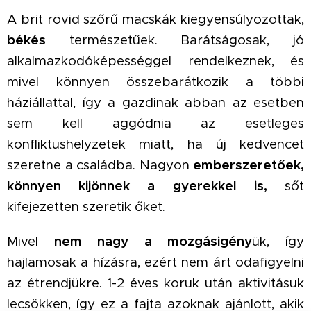
A brit rövid szőrű macskák kiegyensúlyozottak,
békés
természetűek. Barátságosak, jó
alkalmazkodóképességgel rendelkeznek, és
mivel könnyen összebarátkozik a többi
háziállattal, így a gazdinak abban az esetben
sem kell aggódnia az esetleges
konfliktushelyzetek miatt, ha új kedvencet
szeretne a családba. Nagyon
emberszeretőek,
könnyen kijönnek a gyerekkel is,
sőt
kifejezetten szeretik őket.
Mivel
nem nagy a mozgásigény
ük, így
hajlamosak a hízásra, ezért nem árt odafigyelni
az étrendjükre. 1-2 éves koruk után aktivitásuk
lecsökken, így ez a fajta azoknak ajánlott, akik