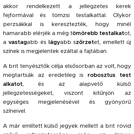
akkor rendelkezett a jellegzetes kerek
fejformával és tömzsi testalkattal. Olykor
perzsákkal is keresztezték, hogy minél
hamarabb elérjék a még t
ömörebb testalkat
ot,
a
vastag
abb és
lágy
abb s
zőrzet
et, emellett új
színek is megjelentek ezáltal a fajtában.
A brit tenyésztők célja elsősorban az volt, hogy
megtartsák az eredetileg is
robosztus test
alkatot
, és az alapvető külső
jellegzetességeket, viszont kitűnjön az
egységes megjelenésével és gyönyörű
színeivel.
A már említett külső jegyek mellett a brit rövid