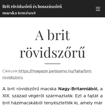
Brit rövidszőrű és hosszúszőrű
macska tenyészet
A brit
rövidszőrű
Cikkünk:
https://magazin.petissimo.hu/fajta/brit-
rovidszoru
A brit rövidszőrű macska
Nagy-Britanniából,
a
XIX. század végéről származtatik. Ezt a fajtát a
brit házimacskából tenyésztették ki, amely már