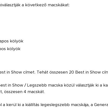
iválasztják a következő macskákat:
apos kölyök
pos kölyök
est in Show címet.
Tehát összesen 20 Best in Show cím
Best in Show / Legszebb macska közül választják ki a k
et, összesen 4 macskát.
a kerül ki a kiállítás legeslegszebb macskája, a Genera