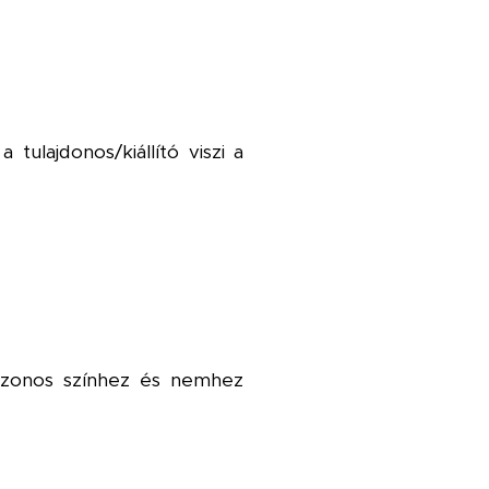
 tulajdonos/kiállító viszi a
, azonos színhez és nemhez