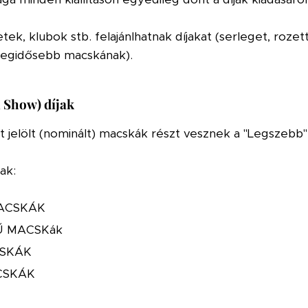
, klubok stb. felajánlhatnak díjakat (serleget, rozett
 legidősebb macskának).
 Show) díjak
nt jelölt (nominált) macskák részt vesznek a "Legszebb
ak:
ACSKÁK
Ű MACSKák
SKÁK
CSKÁK