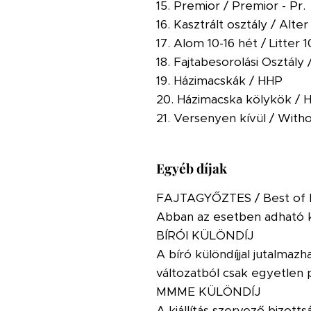
15. Premior / Premior - Pr.
16. Kasztrált osztály / Alter
17. Alom 10-16 hét / Litter 
18. Fajtabesorolási Osztály
19. Házimacskák / HHP
20. Házimacska kölykök / H
21. Versenyen kívül / With
Egyéb díjak
FAJTAGYŐZTES / Best of B
Abban az esetben adható ki,
BÍRÓI KÜLÖNDÍJ
A bíró különdíjjal jutalmazh
változatból csak egyetlen p
MMME KÜLÖNDÍJ
A kiállítás szervező bizotts