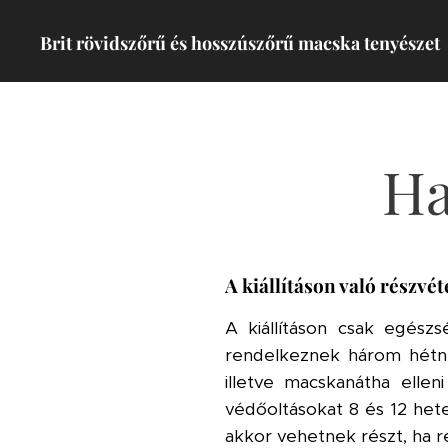
Brit rövidszőrű és hosszúszőrű macska tenyészet
Ha
A kiállításon való részvéte
A kiállításon csak egész
rendelkeznek három hétné
illetve macskanátha elle
védőoltásokat 8 és 12 het
akkor vehetnek részt, ha 