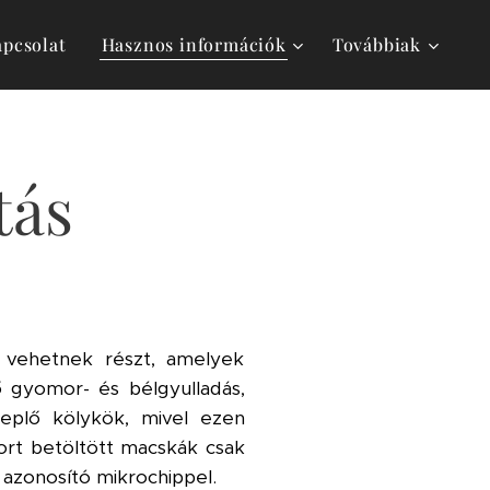
pcsolat
Hasznos információk
Továbbiak
tás
k vehetnek részt, amelyek
 gyomor- és bélgyulladás,
replő kölykök, mivel ezen
kort betöltött macskák csak
azonosító mikrochippel.