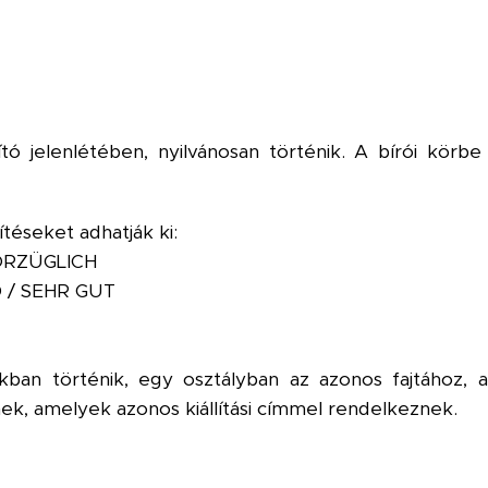
lító jelenlétében, nyilvánosan történik. A bírói körbe a
téseket adhatják ki:
ORZÜGLICH
 / SEHR GUT
ályokban történik, egy osztályban az azonos fajtához
k, amelyek azonos kiállítási címmel rendelkeznek.