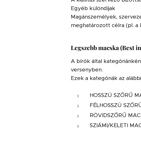
Egyéb különdíjak
Magánszemélyek, szervezetek
meghatározott célra (pl. a
Legszebb macska (Best in
A bírók által kategóriánké
versenyben.
Ezek a kategóriák az alábbi
HOSSZÚ SZŐRŰ M
FÉLHOSSZÚ SZŐR
RÖVIDSZŐRŰ MAC
SZIÁMI/KELETI MA