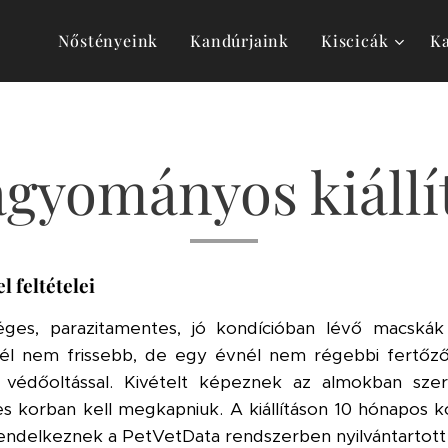
Nőstényeink
Kandúrjaink
Kiscicák
Ka
gyományos kiállí
l feltételei
séges, parazitamentes, jó kondícióban lévő macská
l nem frissebb, de egy évnél nem régebbi fertőző
ni védőoltással. Kivételt képeznek az almokban sze
es korban kell megkapniuk.
A kiállításon 10 hónapos 
rendelkeznek a PetVetData rendszerben nyilvántartott 