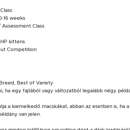
 Class
10-16 weeks
 / Assessment Class
HP kittens
out Competition
reed, Best of Variety
 ha egy fajtából vagy változatból legalább négy példány
atja a kiemelkedő macskákat, abban az esetben is, ha a k
éldány van jelen.
ága minden kiállításon egyedileg dönt a díjak kiadásáról