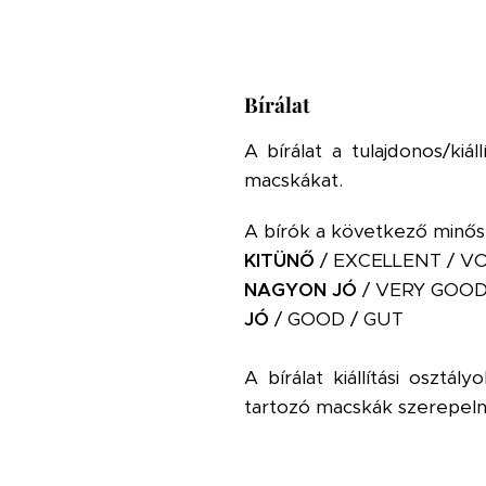
Bírálat
A bírálat a tulajdonos/kiál
macskákat.
A bírók a következő minősí
KITÜNŐ
/ EXCELLENT / V
NAGYON JÓ
/ VERY GOOD
JÓ
/ GOOD / GUT
A bírálat kiállítási oszt
tartozó macskák szerepelne